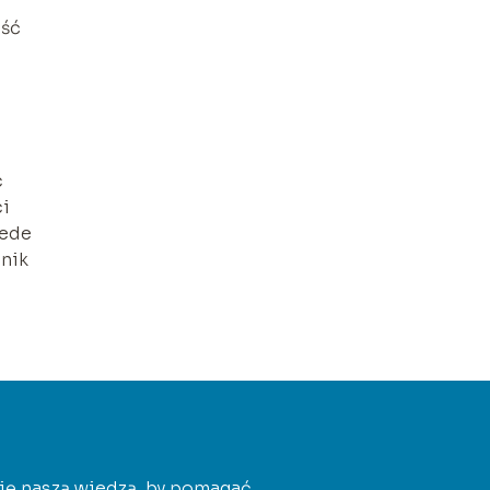
ość
c
ci
zede
hnik
 się naszą wiedzą, by pomagać