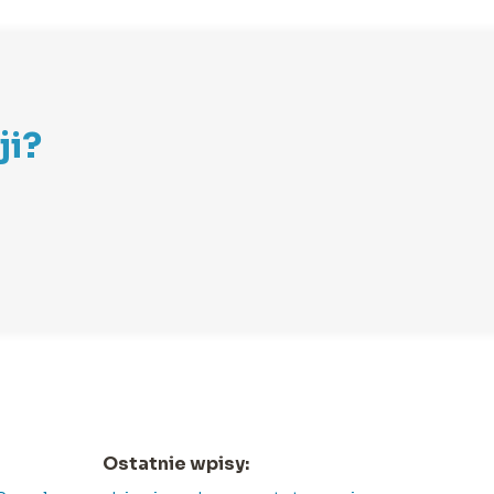
ji?
Ostatnie wpisy: