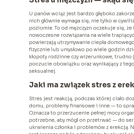
U panów wciąż jest bardzo głęboko zakorz
nich głównie wymaga się, nie tylko w cywili
poziomie. To od mężczyzn oczekuje się, że
nowoczesne rozwiązania na wiele trapiący
powierzają utrzymywanie ciepła domowego
fizycznie lub umysłowo po wiele godzin d
kłopoty rodzinne czy wizerunkowe, trudno 
poczucie obowiązku oraz wynikający z teg
seksualnej.
Jaki ma związek stres z ere
Stres jest reakcją, podczas której ciało 
domu, problemy finansowe i inne — to sprawia
Oznacza to przerzucenie pełnej mocy organi
potrzebne, aby mógł on przetrwać — do ser
ukrwienia członka i problemów z erekcją. N