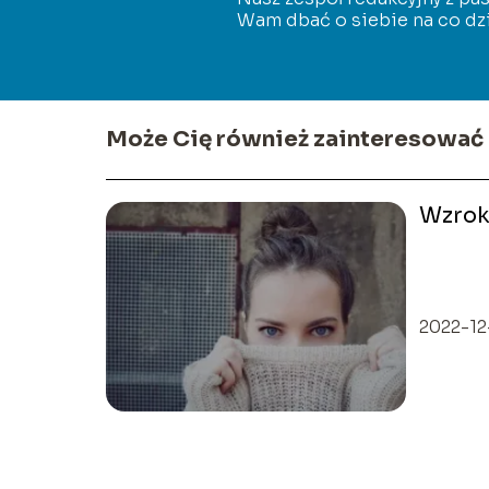
Wam dbać o siebie na co dzi
Może Cię również zainteresować
Wzro
2022-12