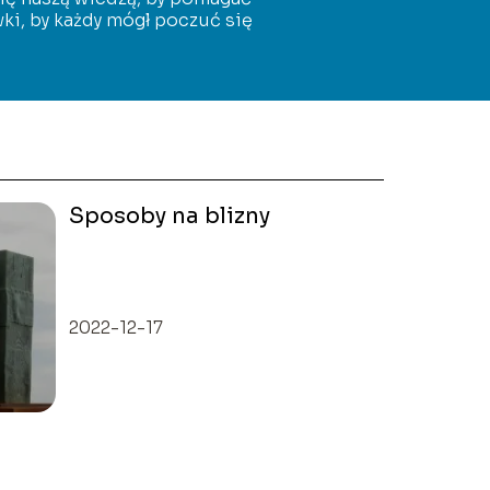
ki, by każdy mógł poczuć się
Sposoby na blizny
2022-12-17