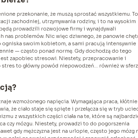
enione przekonanie, że muszą sprostać wszystkiemu. T
zacji zachodniej, utrzymywania rodziny, i to na wysokim
 będą prowadzili rozwojowe firmy i wynajdywali
ch nas problemów. Nic więc dziwnego, że panowie chęt
 ogniska swoim kobietom, a sami pracują intensywnie
ziennie — często ponad normę. Gdy dochodzą do tego
jest zapobiec stresowi. Niestety, przepracowanie i
o stres to główny powód niepowodzeń… również w sfer
kcją?
doznaje wzmożonego napięcia. Wymagająca praca, kłótnie
, że ciało staje się spięte i przełącza się w tryb uciec
zmu z wszystkich części ciała na te, które są najbardzi
ca czy mózgu. Niestety, prowadzi to do pogorszenia
awet gdy mężczyzna jest na urlopie, często jego mózg 