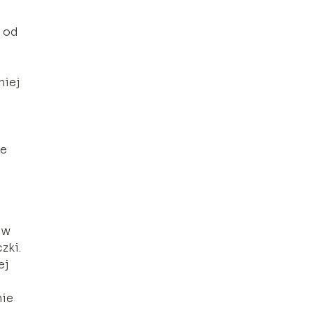
o od
niej
ze
 w
zki.
ej
nie