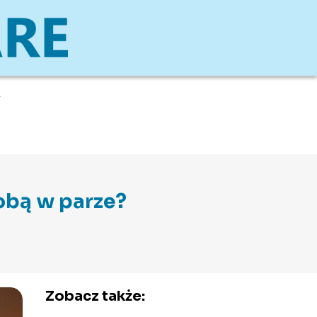
A
sobą w parze?
Zobacz także: