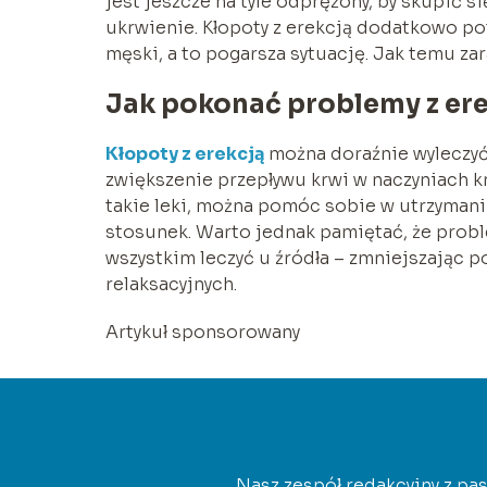
jest jeszcze na tyle odprężony, by skupić s
ukrwienie. Kłopoty z erekcją dodatkowo pot
męski, a to pogarsza sytuację. Jak temu za
Jak pokonać problemy z er
Kłopoty z erekcją
można doraźnie wyleczyć,
zwiększenie przepływu krwi w naczyniach k
takie leki, można pomóc sobie w utrzymaniu
stosunek. Warto jednak pamiętać, że prob
wszystkim leczyć u źródła – zmniejszając p
relaksacyjnych.
Artykuł sponsorowany
Nasz zespół redakcyjny z pas