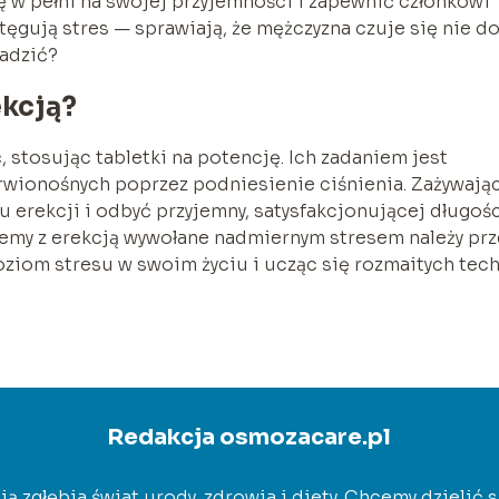
ię w pełni na swojej przyjemności i zapewnić członkowi
ęgują stres — sprawiają, że mężczyzna czuje się nie d
radzić?
ekcją?
 stosując tabletki na potencję. Ich zadaniem jest
rwionośnych poprzez podniesienie ciśnienia. Zażywają
 erekcji i odbyć przyjemny, satysfakcjonującej długoś
lemy z erekcją wywołane nadmiernym stresem należy pr
oziom stresu w swoim życiu i ucząc się rozmaitych tec
Redakcja osmozacare.pl
ją zgłębia świat urody, zdrowia i diety. Chcemy dzielić