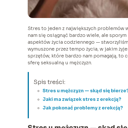
Stres to jeden z największych problemów w
nam się osiągnąć bardzo wiele, ale sporym
aspektów życia codziennego — stworzyliśmy
wymuszone przez tempo życia, w jakim żyje
sprzętów, które bardzo nam pomagają, to c
sferę seksualną u mężczyzn.
Spis treści:
Stres u mężczyzn — skąd się bierze
Jaki ma związek stres z erekcją?
Jak pokonać problemy z erekcją?
Stres u mężczyzn — skąd się